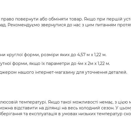
е право повернути або обміняти товар. Якщо при першій ус
д. Рекомендуємо звернутися до нас з цим питанням протяго
 круглої форми, розміри яких до 4,57 м x 1,22 м.
ної форми, якщо їх параметри до 4м х 2м х 1,22 м.
еджером нашого інтернет-магазину для уточнення деталей.
люсовій температурі. Якщо такої можливості немає, з ціє
жна відставити на ділянці на весь холодний сезон. У цьому
Зберігання та експлуатація в умовах низьких температур ск