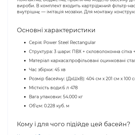
вироби. В комплект входить картріджний фільтр-нас
внутрішнє — імітація мозаїки. Для монтажу конструкц
Основні характеристики
Серія: Power Steel Rectangular
Структура: 3 шари: ПВХ + скловолоконна сітка 
Матеріал каркаса:профільовані оцинковані ста
Час збірки: 45 хв
Розмір басейну: (ДхШхВ): 404 см х 201 см х 100 
Місткість води:6 л 478
Вага упаковки: 54.000 кг
Об'єм: 0.228 куб. м
Кому і для чого підійде цей басейн?