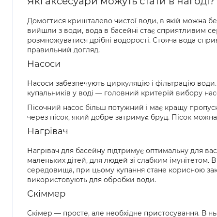
Які аксесуари можуть стати в нагоді?
Домогтися кришталево чистої води, в якій можна без
вийшли з води, вода в басейні стає сприятливим се
розмножуватися дрібні водорості. Стояча вода сприя
правильний догляд.
Насоси
Насоси забезпечують циркуляцію і фільтрацію води. 
купальників у воді — головний критерій вибору насо
Пісочний насос більш потужний і має кращу пропуск
через пісок, який добре затримує бруд. Пісок можн
Нагрівач
Нагрівач для басейну підтримує оптимальну для ва
маленьких дітей, для людей зі слабким імунітетом.
середовища, при цьому купання стане корисною закал
використовують для обробки води.
Скіммер
Скімер — просте, але необхідне пристосування. В нь