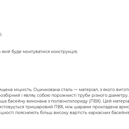
;
 якій буде монтуватися конструкція;
ищена міцність. Оцинкована сталь — матеріал, з якого виго
розбірний і являє собою порожнисті труби різного діаметру.
аша басейну виконана з полівінілхлориду (ПВХ). Цей матері
ристовується тришаровий ПВХ, між шарами прокладена армов
іцності пояснюють більш високу вартість каркасних басейн