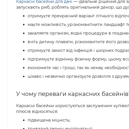
Каркасні басейни для дачі
— ідеальне рішення для з
запускають риб, роблять оригінальний декор, що ду
отримуєте прекрасний варіант літнього відпоч
маєте можливість урізноманітнити ландшафт те
закаляете організм, водні процедури в поєдна
вчіть дитину плавати, різноманітите його дозві
отримуєте захист від інфекцій і шкірних подра
підтримуєте відмінну фізичну форму, цьому всі
економите час і гроші, так як немає необхіднос
цікаво і незвично організуєте дозвілля з друзя
У чому переваги каркасних басейнів
Каркасні басейни користуються заслуженим купівель
плюсів відносяться:
підвищена міцність;
тривалий термін експлуатації;