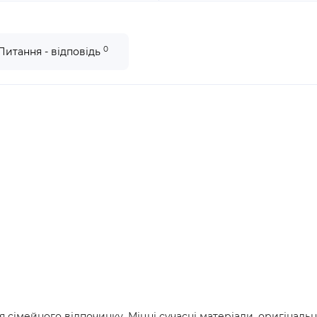
0
Питання - відповідь
 сімейного відпочинку. Міцні сучасні матеріали, оригінал