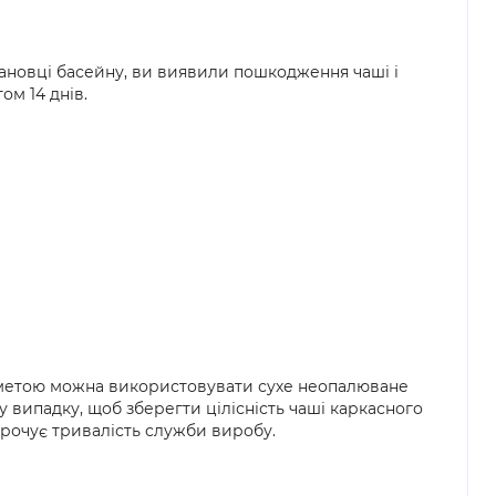
тановці басейну, ви виявили пошкодження чаші і
м 14 днів.
ю метою можна використовувати сухе неопалюване
 випадку, щоб зберегти цілісність чаші каркасного
орочує тривалість служби виробу.