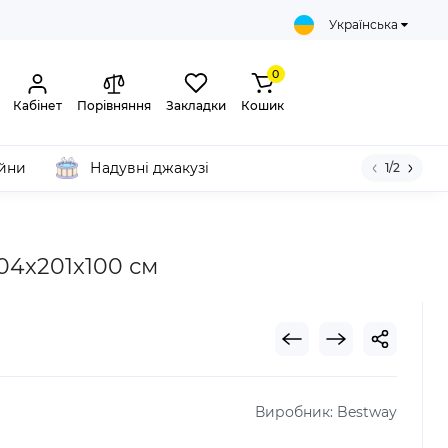
Українська
0
Кабінет
Порівняння
Закладки
Кошик
ейни
Надувні джакузі
1/2
404x201x100 см
Виробник:
Bestway