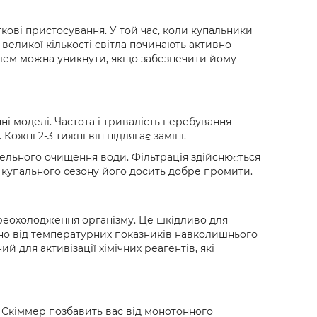
кові пристосування. У той час, коли купальники
великої кількості світла починають активно
облем можна уникнути, якщо забезпечити йому
і моделі. Частота і тривалість перебування
жні 2-3 тижні він підлягає заміні.
ельного очищення води. Фільтрація здійснюється
я купального сезону його досить добре промити.
ереохолодження організму. Це шкідливо для
жно від температурних показників навколишнього
для активізації хімічних реагентів, які
. Скіммер позбавить вас від монотонного