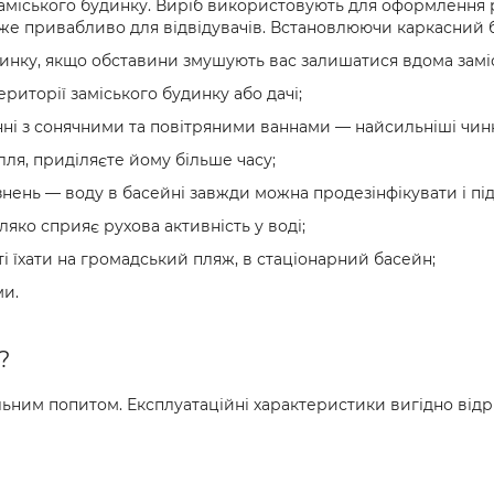
аміського будинку. Виріб використовують для оформлення р
же привабливо для відвідувачів. Встановлюючи каркасний б
инку, якщо обставини змушують вас залишатися вдома заміс
риторії заміського будинку або дачі;
нні з сонячними та повітряними ваннами — найсильніші чин
лля, приділяєте йому більше часу;
знень — воду в басейні завжди можна продезінфікувати і під
ляко сприяє рухова активність у воді;
ті їхати на громадський пляж, в стаціонарний басейн;
ми.
?
ним попитом. Експлуатаційні характеристики вигідно відріз