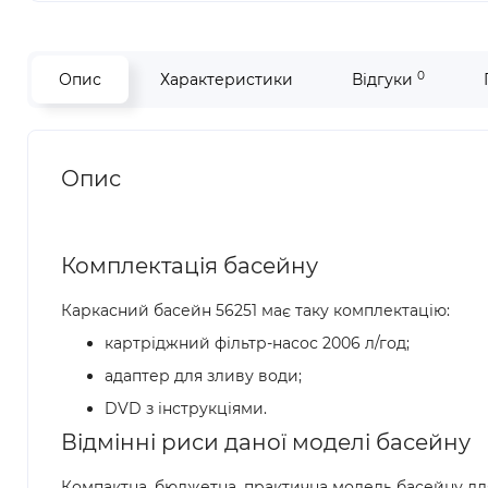
0
Опис
Характеристики
Відгуки
Опис
Комплектація басейну
Каркасний басейн 56251 має таку комплектацію:
картріджний фільтр-насос 2006 л/год;
адаптер для зливу води;
DVD з інструкціями.
Відмінні риси даної моделі басейну
Компактна, бюджетна, практична модель басейну для