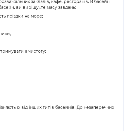
озважальних закладів, кафе, ресторанів. В басейн
асейн, ви вирішуєте масу завдань:
ть поїздки на море;
ники;
тримувати її чистоту;
няють їх від інших типів басейнів. До незаперечних