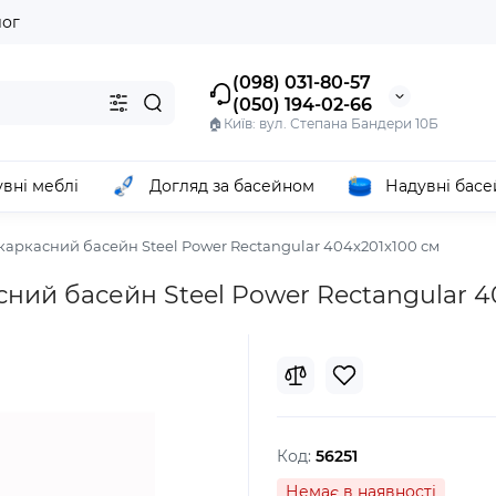
лог
(098) 031-80-57
(050) 194-02-66
🏠Київ: вул. Степана Бандери 10Б
вні меблі
Догляд за басейном
Надувні бас
 каркасний басейн Steel Power Rectangular 404x201x100 см
асний басейн Steel Power Rectangular 
Код:
56251
Немає в наявності