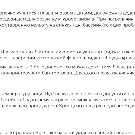
печно купатися і плавати разом з дітьми, допоможуть додат
редовищем для розвитку мікроорганізмів. При потраплянні 
є утворенню нальоту на стінках і дні басейну. Усіх цих пр
Для каркасних басейнів використовують картриджні і пісочн
са. Паперовий картріджний фільтр швидко забруднюється. Ко
ну здатність. З його допомогою можна домогтися більш рет
а використовувати багаторазово. Для цього після закінченн
с температуру води. Під час купання не можна допустити п
 В басейні, обладнаному нагрівачем, можна купатися незале
ивающей процедурою. Крім цього, підігрів води необхідний 
ого потрапляє сміття, яке накопичується на водній поверхні