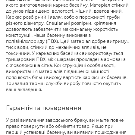
якого виготовлений каркас басейну. Матеріал стійкий
до умов підвищеної вологості, міцний, довговічний.
Каркас розбірний і являє собою порожнисті труби
різного діаметру. Спеціальні розпірки, кріплення
дозволяють забезпечити максимальну жорсткість
конструкції. Чаша басейну виконана з
полівінілхлориду (ПВХ). Цей матеріал добре витримує
тиск води, стійкий до механічних впливів, не
токсичний. У каркасних басейнах використовується
тришаровий ПВХ, між шарами прокладена армована
скловолоконна сітка. Конструкційні особливості,
використання матеріалів підвищеної міцності
пояснюють більш високу вартість каркасних басейнів.
Тривалий термін служби виробу повністю окупить
ваші вкладення.
Гарантія та повернення
У разі виявлення заводського браку, ви маєте повне
право повернути або обміняти товар. Якщо при
першій установці басейну, ви виявили пошкодження