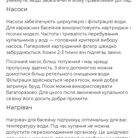
уникнути, якщо забезпечити йому правильний догляд.
Насоси
Насоси забезпечують циркуляцію і фільтрацію води.
Для каркасних басейнів використовують картриджні і
пісочні моделі. Частота і тривалість перебування
купальників у воді — головний критерій вибору
насоса. Паперовий картріджний фільтр швидко
забруднюється. Кожні 2-3 тижні він підлягає заміні.
Пісочний насос більш потужний і має кращу
пропускну здатність. З його допомогою можна
домогтися більш ретельного очищення води.
Фільтрація здійснюється через пісок, який добре
затримує бруд. Пісок можна використовувати
багаторазово. Для цього після закінчення купального
сезону його досить добре промити.
Нагрівач
Нагрівач для басейну підтримує оптимальну для вас
температуру води. Під час купання не можна
допустити переохолодження організму. Це шкідливо