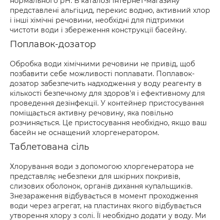
нормального рН. В каталозі інтернет-магазину
представлені альгіцид, перекис водню, активний хлор
і інші хімічні речовини, необхідні для підтримки
чистоти води і збереження конструкції басейну.
Поплавок-дозатор
Обробка води хімічними речовини не привід, щоб
позбавити себе можливості поплавати. Поплавок-
дозатор забезпечить надходження у воду реагенту в
кількості безпечному для здоров'я і ефективному для
проведення дезінфекції. У контейнер пристосування
поміщається активну речовину, яка повільно
розчиняється. Це пристосування необхідно, якщо ваш
басейн не оснащений хлоргенератором.
Таблетована сіль
Хлорування води з допомогою хлоргенератора не
представляє небезпеки для шкірних покривів,
слизових оболонок, органів дихання купальщиків.
Знезараження відбувається в момент проходження
води через агрегат, на пластинах якого відбувається
утворення хлору з солі. Її необхідно додати у воду. Ми