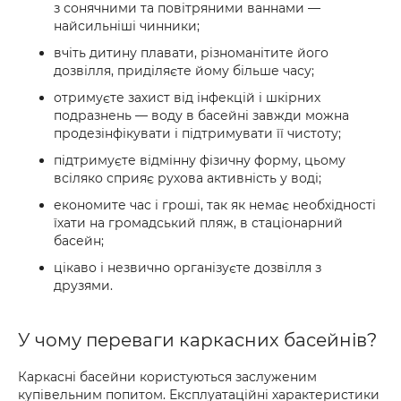
з сонячними та повітряними ваннами —
найсильніші чинники;
вчіть дитину плавати, різноманітите його
дозвілля, приділяєте йому більше часу;
отримуєте захист від інфекцій і шкірних
подразнень — воду в басейні завжди можна
продезінфікувати і підтримувати її чистоту;
підтримуєте відмінну фізичну форму, цьому
всіляко сприяє рухова активність у воді;
економите час і гроші, так як немає необхідності
їхати на громадський пляж, в стаціонарний
басейн;
цікаво і незвично організуєте дозвілля з
друзями.
У чому переваги каркасних басейнів?
Каркасні басейни користуються заслуженим
купівельним попитом. Експлуатаційні характеристики