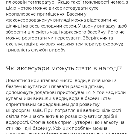
плюсовій температурі. Якщо такої можливості немає, з
цією метою можна використовувати сухе
неопалюване приміщення. Басейн у
«законсервованому» вигляді можна відставити на
ділянці на весь холодний сезон. У цьому випадку, щоб
зберегти цілісність чаші каркасного басейну, його не
можна розгортати чи пересувати. Зберігання та
експлуатація в умовах низьких температур скорочує
тривалість служби виробу.
Які аксесуари можуть стати в нагоді?
Домогтися кришталево чистої води, в якій можна
безпечно купатися і плавати разом з дітьми,
допоможуть додаткові пристосування. У той час, коли
купальники вийшли з води, вода в басейні стає
сприятливим середовищем для розвитку
мікроорганізмів. При потраплянні великої кількості
світла починають активно розмножуватися дрібні
водорості. Стояча вода сприяє утворенню нальоту на
стінках і дні басейну. Усіх цих проблем можна