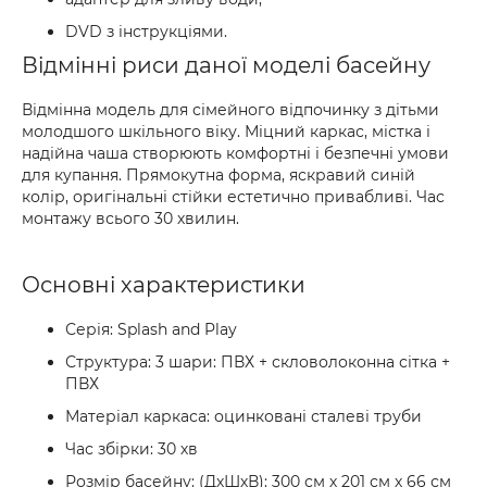
DVD з інструкціями.
Відмінні риси даної моделі басейну
Відмінна модель для сімейного відпочинку з дітьми
молодшого шкільного віку. Міцний каркас, містка і
надійна чаша створюють комфортні і безпечні умови
для купання. Прямокутна форма, яскравий синій
колір, оригінальні стійки естетично привабливі. Час
монтажу всього 30 хвилин.
Основні характеристики
Серія: Splash and Play
Структура: 3 шари: ПВХ + скловолоконна сітка +
ПВХ
Матеріал каркаса: оцинковані сталеві труби
Час збірки: 30 хв
Розмір басейну: (ДхШхВ): 300 см х 201 см х 66 см