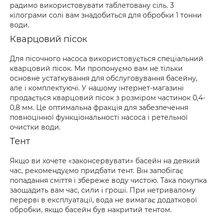
радимо використовувати таблетовану сіль. 3
кілограми солі вам знадобиться для обробки 1 тонни
води.
Кварцовий пісок
Для пісочного насоса використовується спеціальний
кварцовий пісок. Ми пропонуємо вам не тільки
основне устаткування для обслуговування басейну,
але і комплектуючі. У нашому інтернет-магазині
продається кварцовий пісок з розміром частинок 0,4-
0,8 мм. Це оптимальна фракція для забезпечення
повноцінної функціональності насоса і ретельної
очистки води.
Тент
Якщо ви хочете «законсервувати» басейн на деякий
час, рекомендуємо придбати тент. Він запобігає
попадання сміття і збереже воду чистою. Така покупка
заощадить вам час, сили і гроші. При нетривалому
перерві в експлуатації, вода не вимагає додаткової
обробки, якщо басейн був накритий тентом.