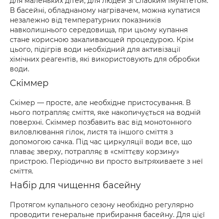
для маленьких дітей, для людей зі слабким імунітетом.
В басейні, обладнаному нагрівачем, можна купатися
незалежно від температурних показників
навколишнього середовища, при цьому купання
стане корисною закаливающей процедурою. Крім
цього, підігрів води необхідний для активізації
хімічних реагентів, які використовують для обробки
води.
Скіммер
Скімер — просте, але необхідне пристосування. В
нього потрапляє сміття, яке накопичується на водній
поверхні. Скіммер позбавить вас від монотонного
виловлювання гілок, листя та іншого сміття з
допомогою сачка. Під час циркуляції води все, що
плаває зверху, потрапляє в «сміттєву корзину»
пристрою. Періодично ви просто вытряхиваете з неї
сміття.
Набір для чищення басейну
Протягом купального сезону необхідно регулярно
проводити генеральне прибирання басейну. Для цієї