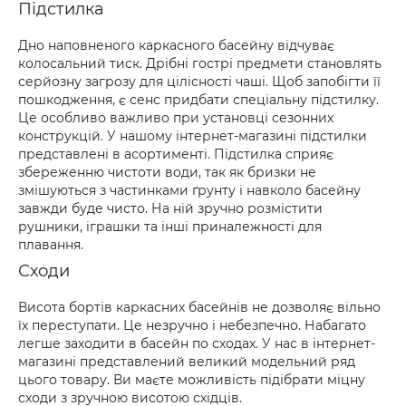
Підстилка
Дно наповненого каркасного басейну відчуває
колосальний тиск. Дрібні гострі предмети становлять
серйозну загрозу для цілісності чаші. Щоб запобігти її
пошкодження, є сенс придбати спеціальну підстилку.
Це особливо важливо при установці сезонних
конструкцій. У нашому інтернет-магазині підстилки
представлені в асортименті. Підстилка сприяє
збереженню чистоти води, так як бризки не
змішуються з частинками ґрунту і навколо басейну
завжди буде чисто. На ній зручно розмістити
рушники, іграшки та інші приналежності для
плавання.
Сходи
Висота бортів каркасних басейнів не дозволяє вільно
їх переступати. Це незручно і небезпечно. Набагато
легше заходити в басейн по сходах. У нас в інтернет-
магазині представлений великий модельний ряд
цього товару. Ви маєте можливість підібрати міцну
сходи з зручною висотою східців.