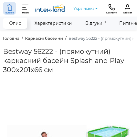
Українська
Головна
Меню
Контакти
Кабінет
0
Опис
Характеристики
Відгуки
Питання
Головна
Каркасні басейни
Bestway 56222 - (прямокутний) к
Bestway 56222 - (прямокутний)
каркасний басейн Splash and Play
300x201x66 см