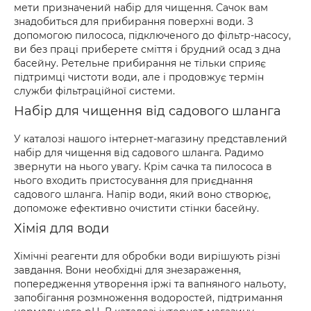
мети призначений набір для чищення. Сачок вам
знадобиться для прибирання поверхні води. З
допомогою пилососа, підключеного до фільтр-насосу,
ви без праці приберете сміття і брудний осад з дна
басейну. Ретельне прибирання не тільки сприяє
підтримці чистоти води, але і продовжує термін
служби фільтраційної системи.
Набір для чищення від садового шланга
У каталозі нашого інтернет-магазину представлений
набір для чищення від садового шланга. Радимо
звернути на нього увагу. Крім сачка та пилососа в
нього входить пристосування для приєднання
садового шланга. Напір води, який воно створює,
допоможе ефективно очистити стінки басейну.
Хімія для води
Хімічні реагенти для обробки води вирішують різні
завдання. Вони необхідні для знезараження,
попередження утворення іржі та вапняного нальоту,
запобігання розмноження водоростей, підтримання