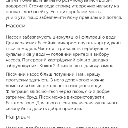
світла починають активно розмножуватися дрібні
водорості. Стояча вода сприяє утворенню нальоту на
стінках і дні басейну. Усіх цих проблем можна
уникнути, якщо забезпечити йому правильний догляд.
Насоси
Насоси забезпечують циркуляцію і фільтрацію води.
Для каркасних басейнів використовують картриджні і
пісочні моделі. Частота і тривалість перебування
купальників у воді — головний критерій вибору
насоса. Паперовий картріджний фільтр швидко
забруднюється. Кожні 2-3 тижні він підлягає заміні.
Пісочний насос більш потужний і має кращу
пропускну здатність. З його допомогою можна
домогтися більш ретельного очищення води.
Фільтрація здійснюється через пісок, який добре
затримує бруд. Пісок можна використовувати
багаторазово. Для цього після закінчення купального
сезону його досить добре промити.
Нагрівач