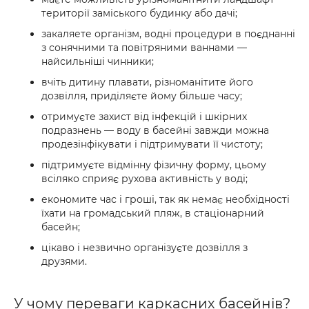
території заміського будинку або дачі;
закаляете організм, водні процедури в поєднанні
з сонячними та повітряними ваннами —
найсильніші чинники;
вчіть дитину плавати, різноманітите його
дозвілля, приділяєте йому більше часу;
отримуєте захист від інфекцій і шкірних
подразнень — воду в басейні завжди можна
продезінфікувати і підтримувати її чистоту;
підтримуєте відмінну фізичну форму, цьому
всіляко сприяє рухова активність у воді;
економите час і гроші, так як немає необхідності
їхати на громадський пляж, в стаціонарний
басейн;
цікаво і незвично організуєте дозвілля з
друзями.
У чому переваги каркасних басейнів?