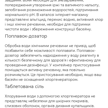
завдання. Вони необхідні для знезараження,
попередження утворення іржі та вапняного нальоту,
запобігання розмноження водоростей, підтримання
нормального рН. В каталозі інтернет-магазину
представлені альгіцид, перекис водню, активний хлор
і інші хімічні речовини, необхідні для підтримки
чистоти води і збереження конструкції басейну.
Поплавок-дозатор
Обробка води хімічними речовини не привід, щоб
позбавити себе можливості поплавати. Поплавок-
дозатор забезпечить надходження у воду реагенту в
кількості безпечному для здоров'я і ефективному для
проведення дезінфекції. У контейнер пристосування
поміщається активну речовину, яка повільно
розчиняється. Це пристосування необхідно, якщо ваш
басейн не оснащений хлоргенератором.
Таблетована сіль
Хлорування води з допомогою хлоргенератора не
представляє небезпеки для шкірних покривів,
слизових оболонок, органів дихання купальщиків.