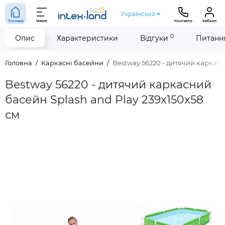
Українська
Головна
Меню
Контакти
Кабінет
0
Опис
Характеристики
Відгуки
Питання
Головна
Каркасні басейни
Bestway 56220 - дитячий каркасн
Bestway 56220 - дитячий каркасний
басейн Splash and Play 239x150x58
см