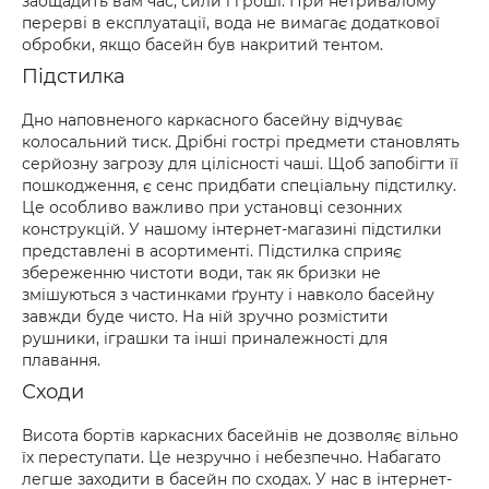
заощадить вам час, сили і гроші. При нетривалому
перерві в експлуатації, вода не вимагає додаткової
обробки, якщо басейн був накритий тентом.
Підстилка
Дно наповненого каркасного басейну відчуває
колосальний тиск. Дрібні гострі предмети становлять
серйозну загрозу для цілісності чаші. Щоб запобігти її
пошкодження, є сенс придбати спеціальну підстилку.
Це особливо важливо при установці сезонних
конструкцій. У нашому інтернет-магазині підстилки
представлені в асортименті. Підстилка сприяє
збереженню чистоти води, так як бризки не
змішуються з частинками ґрунту і навколо басейну
завжди буде чисто. На ній зручно розмістити
рушники, іграшки та інші приналежності для
плавання.
Сходи
Висота бортів каркасних басейнів не дозволяє вільно
їх переступати. Це незручно і небезпечно. Набагато
легше заходити в басейн по сходах. У нас в інтернет-