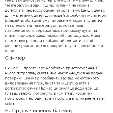
Нагрівач для басейну підтримує оптимальну для вас
температуру води. Під час купання не можна
допустити переохолодження організму. Це шкідливо
для маленьких дітей, для людей зі слабким імунітетом.
В басейні, обладнаному нагрівачем, можна купатися
незалежно від температурних показників
навколишнього середовища, при цьому купання
стане корисною закаливающей процедурою. Крім
цього, підігрів води необхідний для активізації
хімічних реагентів, які використовують для обробки
води.
Скіммер
Скімер — просте, але необхідне пристосування. В
нього потрапляє сміття, яке накопичується на водній
поверхні. Скіммер позбавить вас від монотонного
виловлювання гілок, листя та іншого сміття з
допомогою сачка. Під час циркуляції води все, що
плаває зверху, потрапляє в «сміттєву корзину»
пристрою. Періодично ви просто вытряхиваете з неї
сміття.
Набір для чищення басейну