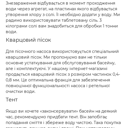
Знезараження відбувається в момент проходження
води через агрегат, на пластинах якого відбувається
утворення хлору з солі. Її необхідно додати у воду. Ми
радимо використовувати таблетовану сіль. 3
кілограми солі вам знадобиться для обробки 1 тонни
води.
Кварцовий пісок
Для пісочного насоса використовується спеціальний
кварцовий пісок. Ми пропонуємо вам не тільки
основне устаткування для обслуговування басейну,
але і комплектуючі. У нашому інтернет-магазині
продається кварцовий пісок з розміром частинок 0,4-
0,8 мм. Це оптимальна фракція для забезпечення
повноцінної функціональності насоса і ретельної
очистки води.
Тент
Якщо ви хочете «законсервувати» басейн на деякий
час, рекомендуємо придбати тент. Він запобігає
попадання сміття і збереже воду чистою. Така покупка