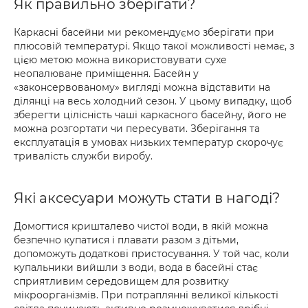
Як правильно зберігати?
Каркасні басейни ми рекомендуємо зберігати при
плюсовій температурі. Якщо такої можливості немає, з
цією метою можна використовувати сухе
неопалюване приміщення. Басейн у
«законсервованому» вигляді можна відставити на
ділянці на весь холодний сезон. У цьому випадку, щоб
зберегти цілісність чаші каркасного басейну, його не
можна розгортати чи пересувати. Зберігання та
експлуатація в умовах низьких температур скорочує
тривалість служби виробу.
Які аксесуари можуть стати в нагоді?
Домогтися кришталево чистої води, в якій можна
безпечно купатися і плавати разом з дітьми,
допоможуть додаткові пристосування. У той час, коли
купальники вийшли з води, вода в басейні стає
сприятливим середовищем для розвитку
мікроорганізмів. При потраплянні великої кількості