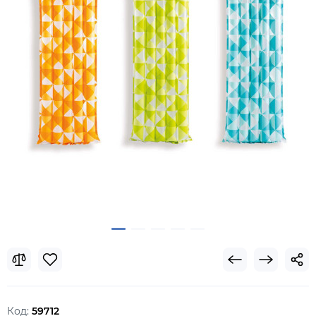
Код:
59712