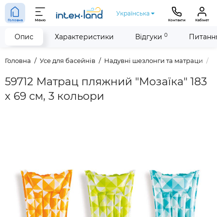
Українська
Головна
Меню
Контакти
Кабінет
0
Опис
Характеристики
Відгуки
Питання
Головна
Усе для басейнів
Надувні шезлонги та матраци
5
59712 Матрац пляжний "Мозаїка" 183
х 69 см, 3 кольори