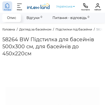
Українська
Головна
Меню
Контакти
Кабінет
0
0
Опис
Відгуки
Питання - відповідь
Головна
Догляд за басейном
Підстилки під басейни
58264
58264 BW Підстилка для басейнів
500х300 см, для басейнів до
450х220см