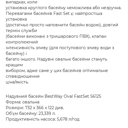
випадках, коли
установка круглого басейну неможлива або незручна.
Перевагами басейнів Fast Set є: найпростіша
установка
(достатньо просто наповнити басейн водою), довгий
термін служби
(басейни виконані з тришарового ПВХ), клапан
контролюючий
інтенсивність зливу (для поступового зливу води з
басейну) і
багато іншого. Надувні овальні басейни стануть
кращим
вибором, адже саме у цих басейнів оптимальне
співвідношення
ціна/якість.
Надувний басейн BestWay Oval FastSet 56125
Форма: овальна
Розміри: 732 x 366 x 122 див.
Об'єм басейну: 23,339 л.
Продуктивність насоса: 5,678 л/год