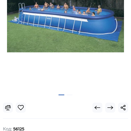
Код:
56125