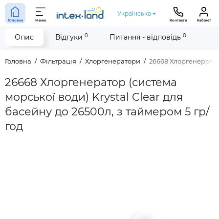
Українська
Головна
Меню
Контакти
Кабінет
0
0
Опис
Відгуки
Питання - відповідь
Головна
Фільтрація
Хлоргенератори
26668 Хлоргенератор 
26668 Хлоргенератор (система
морської води) Krystal Clear для
басейну до 26500л, з таймером 5 гр/
год