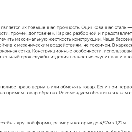
вляется их повышенная прочность. Оцинкованная сталь — м
ти, прочен, долговечен. Каркас разборной и представляет
ечить максимальную жесткость конструкции. Чаша бассейн
йчив к механическим воздействиям, не токсичен. В каркас
конная сетка. Конструкционные особенности, использова
ительный срок службы изделия полностью окупит ваши вл
 полное право вернуть или обменять товар. Если при перв
о примем товар обратно. Рекомендуем обратиться к нам с 
ейны круглой формы, размеры которых до 4,57м x 1,22м.
тся в легковую машину, если их параметры до 4м х 2м х 1