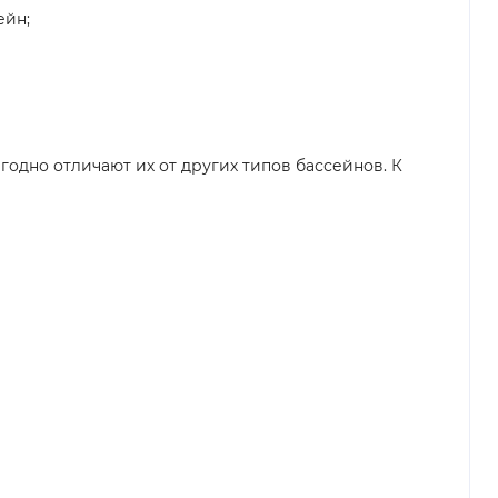
ейн;
дно отличают их от других типов бассейнов. К