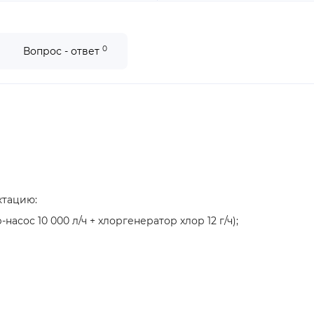
0
Вопрос - ответ
ктацию:
асос 10 000 л/ч + хлоргенератор хлор 12 г/ч);