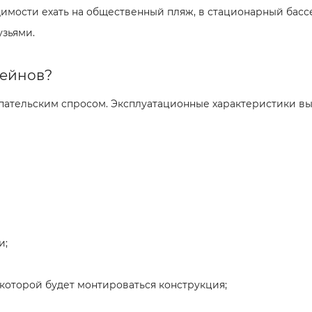
одимости ехать на общественный пляж, в стационарный басс
узьями.
сейнов?
ательским спросом. Эксплуатационные характеристики выго
и;
 которой будет монтироваться конструкция;