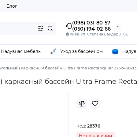
ы
Блог
(098) 031-80-57
(050) 194-02-66
🏠Киев: ул. Степана Бандеры 10Б
Надувная мебель
Уход за бассейном
Надув
моугольный) каркасный бассейн Ultra Frame Rectangular 975x488x13
й) каркасный бассейн Ultra Frame Rect
Код:
28376
Нет в наличии