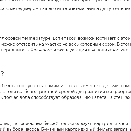
ся с менеджером нашего интернет-магазина для уточнения
люсовой температуре. Если такой возможности нет, с это
ожно отставить на участке на весь холодный сезон. В этом
и передвигать. Хранение и эксплуатация в условиях низки
я?
 безопасно купаться самим и плавать вместе с детьми, пом
 становится благоприятной средой для развития микроорга
Стоячая вода способствует образованию налета на стенках
ды. Для каркасных бассейнов используют картриджные и п
ий выбора насоса. Бумажный картриджный фильтр загрязня