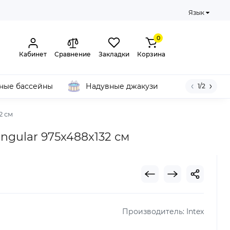
Язык
0
Кабинет
Сравнение
Закладки
Корзина
ные бассейны
Надувные джакузи
1/2
2 см
angular 975x488x132 см
Производитель:
Intex