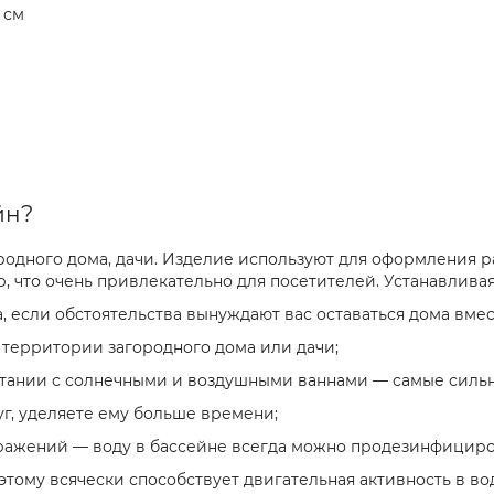
 см
йн?
одного дома, дачи. Изделие используют для оформления ра
, что очень привлекательно для посетителей. Устанавливая
, если обстоятельства вынуждают вас оставаться дома вмес
территории загородного дома или дачи;
етании с солнечными и воздушными ваннами — самые силь
уг, уделяете ему больше времени;
ражений — воду в бассейне всегда можно продезинфициров
ому всячески способствует двигательная активность в во